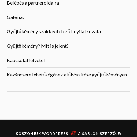
Belépés a partneroldalra
Galéria:
Gyűjtőkémény szakkivitelezők nyilatkozata.
Gyűjtőkémény? Mit is jelent?
Kapcsolatfelvétel
Kazáncsere lehetőségének előkészítése gyűjtőkéményen.
&
KÖSZÖNJÜK
WORDPRESS
A SABLON SZERZŐJE: