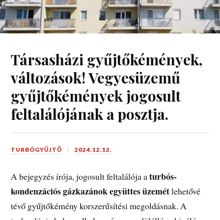
Társasházi gyűjtőkémények,
változások! Vegyesüzemű
gyűjtőkémények jogosult
feltalálójának a posztja.
TURBÓGYŰJTŐ
2024.12.12.
turbós-
A bejegyzés írója, jogosult feltalálója a
kondenzációs gázkazánok együttes üzemét
lehetővé
tévő gyűjtőkémény korszerűsítési megoldásnak. A