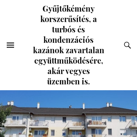
Gyűjtőkémény
korszerűsítés, a
turbós és
kondenzációs
kazánok zavartalan
együttműködésére,
akár vegyes
üzemben is.