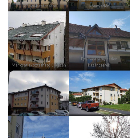
Könnyű kazáncsere
könnyedén
Egymástól független
Már csatlakoztatható új kazán
kazáncserék