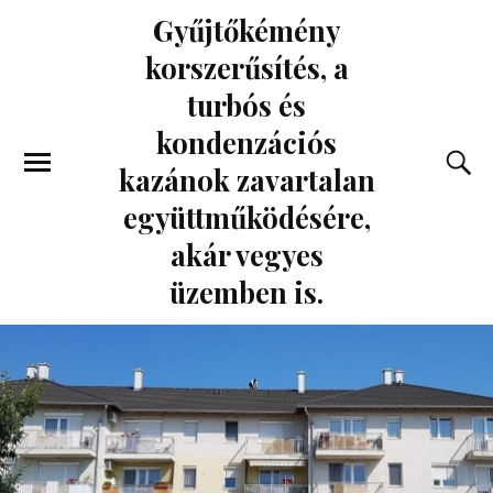
Gyűjtőkémény
korszerűsítés, a
turbós és
kondenzációs
kazánok zavartalan
együttműködésére,
akár vegyes
üzemben is.