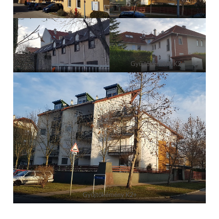
Gyűjtőkémény K2+
Gyűjtőkémény K2+