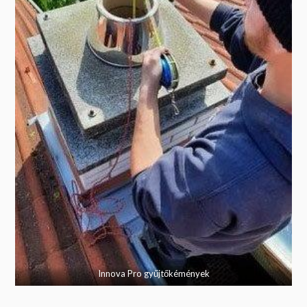
Innova Pro gyűjtőkémények