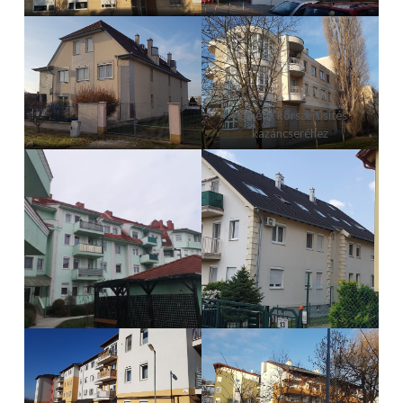
Kémény korszerűsítés
kazáncseréhez