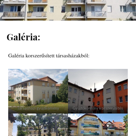
Galéria:
Galéria korszerűsített társasházakból:
Társasházi gyűjtkémény
Gyűjtőkémény korszerűsítés
Turbós kazán lecserélése